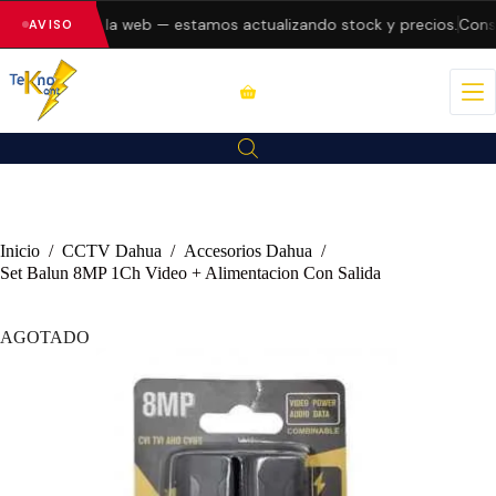
o errores en la web — estamos actualizando stock y precios.
Consul
AVISO
Inicio
/
CCTV Dahua
/
Accesorios Dahua
/
Set Balun 8MP 1Ch Video + Alimentacion Con Salida
AGOTADO