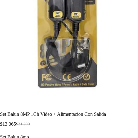
Set Balun 8MP 1Ch Video + Alimentacion Con Salida
$
13.065
$
21.200
Set Balun 8mp .