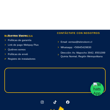
CONTÁCTATE CON NOSOTROS
Nuestras Marcas
NUESTRA EMPRESA
Políticas de garantía
Email: ventas@teknokont.cl
Link de pago Webpay Plus
Whatsapp: +56945429830
Quiénes somos
Dirección: Av. Mapocho 3942, 8501099
Políticas de envió
Quinta Normal, Región Metropolitana
Registro de instaladores