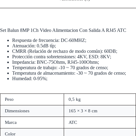
Set Balun 8MP 1Ch Video Alimentacion Con Salida A RJ45 ATC
Respuesta de frecuencia: DC-60MHZ;
Atenuación: 0.5dB típ;
CMRR (Relación de rechazo de modo común): 60DB;
Protección contra sobretensiones: 4KV, ESD: 8KV;
Impedancia: BNC-75Ohms, RJ45-100Ohms;
Temperatura de trabajo: -10 ~ 70 grados de censo;
Temperatura de almacenamiento: -30 ~ 70 grados de censo;
Humedad: 0-95%;
Peso
0,5 kg
Dimensiones
165 × 3 × 8 cm
Marca
ATC
Color