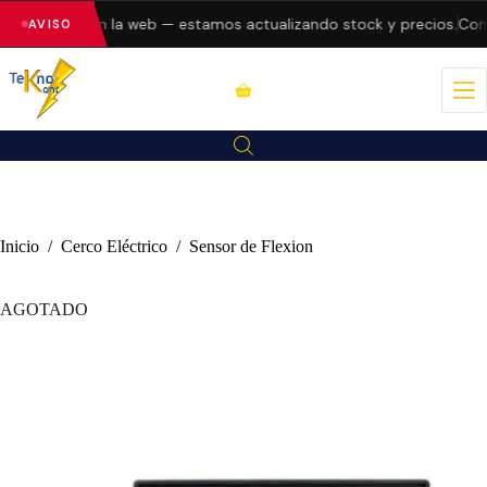
do errores en la web — estamos actualizando stock y precios.
Consu
AVISO
Inicio
/
Cerco Eléctrico
/
Sensor de Flexion
AGOTADO