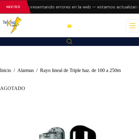
Dahua
están presentando errores en la web — estamos actualizando
AVISO
Inicio
/
Alarmas
/
Rayo lineal de Triple haz. de 100 a 250m
AGOTADO