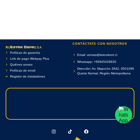
CONTÁCTATE CON NOSOTROS
Nuestras Marcas
NUESTRA EMPRESA
Políticas de garantía
Email: ventas@teknokont.cl
Link de pago Webpay Plus
Whatsapp: +56945429830
Quiénes somos
Dirección: Av. Mapocho 3942, 8501099
Políticas de envió
Quinta Normal, Región Metropolitana
Registro de instaladores