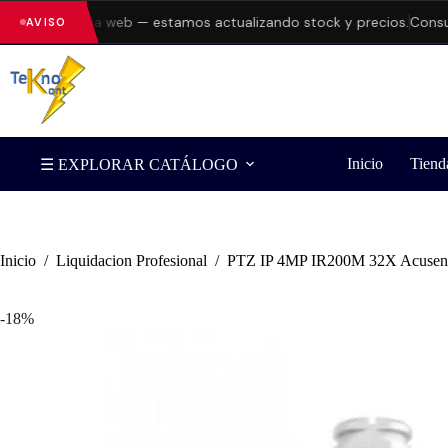
rores en la web — estamos actualizando stock y precios.
Consulta d
AVISO
Inicio
Tiend
☰ EXPLORAR CATÁLOGO
Inicio
/
Liquidacion Profesional
/
PTZ IP 4MP IR200M 32X Acusen
-18%