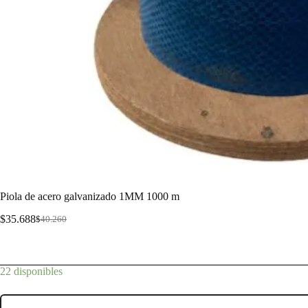
Piola de acero galvanizado 1MM 1000 m
$
35.688
$
40.260
Piola de acero galvanizado 1MM 1000 m
22 disponibles