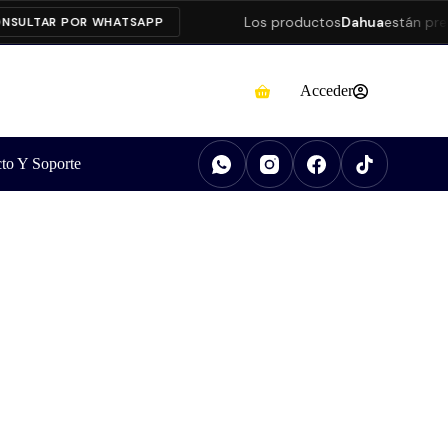
Los productos
Dahua
están presentand
R POR WHATSAPP
Acceder
to Y Soporte