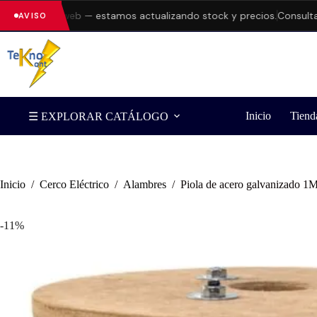
 en la web — estamos actualizando stock y precios.
Consulta dispon
AVISO
Inicio
Tiend
☰ EXPLORAR CATÁLOGO
Inicio
/
Cerco Eléctrico
/
Alambres
/
Piola de acero galvanizado 
-11%