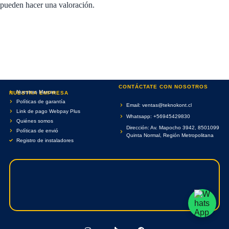
pueden hacer una valoración.
CONTÁCTATE CON NOSOTROS
Nuestras Marcas
NUESTRA EMPRESA
Políticas de garantía
Email: ventas@teknokont.cl
Link de pago Webpay Plus
Whatsapp: +56945429830
Quiénes somos
Dirección: Av. Mapocho 3942, 8501099
Políticas de envió
Quinta Normal, Región Metropolitana
Registro de instaladores