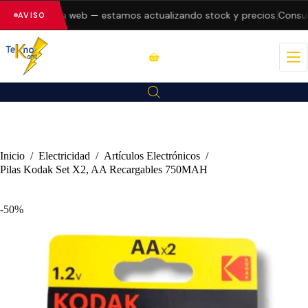
errores en la web — estamos actualizando stock y precios.
Consult
AVISO
Inicio
/
Electricidad
/
Artículos Electrónicos
/
Pilas Kodak Set X2, AA Recargables 750MAH
-50%