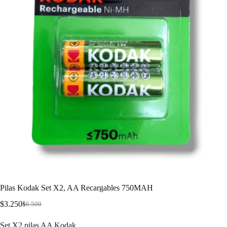
Pilas Kodak Set X2, AA Recargables 750MAH
$
3.250
$
6.500
Set X2 pilas AA Kodak.