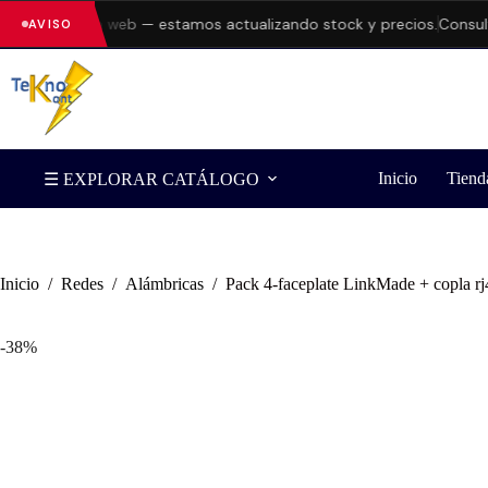
res en la web — estamos actualizando stock y precios.
Consulta di
AVISO
Inicio
Tiend
☰ EXPLORAR CATÁLOGO
Inicio
/
Redes
/
Alámbricas
/
Pack 4-faceplate LinkMade + copla 
-38%