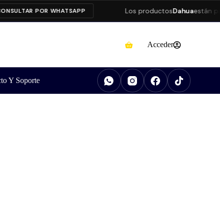
Los productos
Dahua
están presen
LTAR POR WHATSAPP
Acceder
to Y Soporte