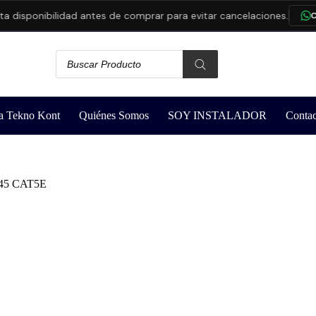
sponibilidad antes de comprar para evitar cancelaciones.
CONSU
a Tekno Kont
Quiénes Somos
SOY INSTALADOR
Contac
rj45 CAT5E