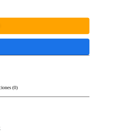
O
ciones (0)
E