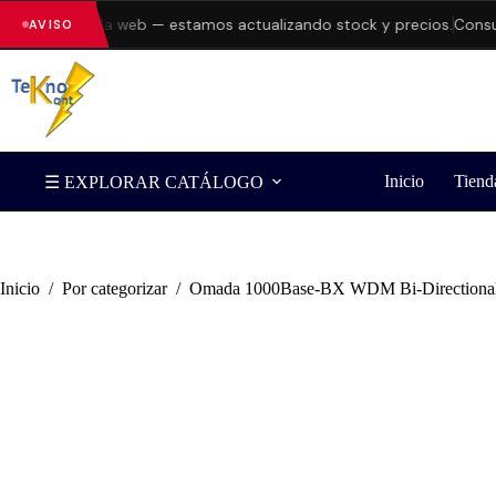
errores en la web — estamos actualizando stock y precios.
Consulta
AVISO
Inicio
Tiend
☰ EXPLORAR CATÁLOGO
Inicio
/
Por categorizar
/
Omada 1000Base-BX WDM Bi-Directional 