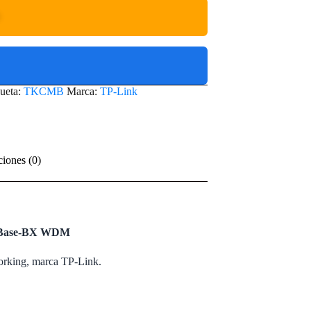
O
queta:
TKCMB
Marca:
TP-Link
ciones (0)
00Base-BX WDM
working, marca TP-Link.