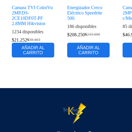
Camara TVI ColorVu
Energizador Cerco
Cama
2MP.DS-
Eléctrico Speedrite
2MP 
2CE10DF0T-PF
500.
c/Mi
2.8MM Hikvision
186 disponibles
85 di
1234 disponibles
$
208.250
$
46.
$
235.000
$
21.252
$
38.463
AÑADIR AL
AÑADIR AL
CARRITO
CARRITO