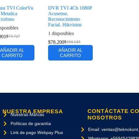
ra TVI ColorVu
DVR TVI 4Ch 1080P
Metalica
Acusense.
crofono
Reconocimiento
Facial. Hikvision
sponibles
1 disponibles
901
$
73.727
$
78.200
$
104.143
AÑADIR AL
AÑADIR AL
CARRITO
CARRITO
CONTÁCTATE C
NUESTRA EMPRESA
Nuestras Marcas
NOSOTROS
Políticas de garantía
Email: ventas@teknokont.
Link de pago Webpay Plus
Whatsapp: +5694542983