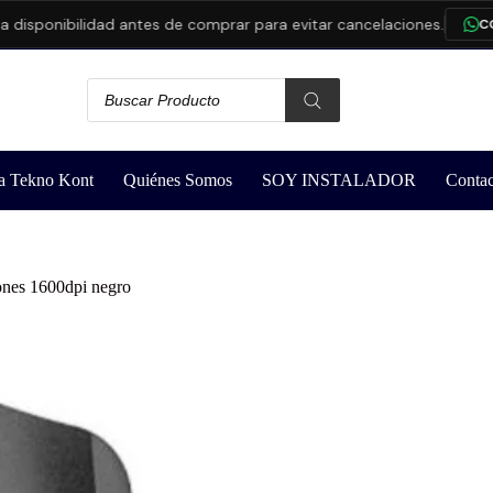
onibilidad antes de comprar para evitar cancelaciones.
CONSUL
a Tekno Kont
Quiénes Somos
SOY INSTALADOR
Contac
ones 1600dpi negro