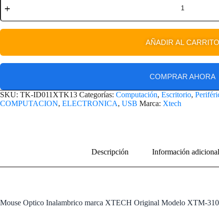
AÑADIR AL CARRIT
COMPRAR AHORA
SKU:
TK-ID011XTK13
Categorías:
Computación
,
Escritorio
,
Perifér
COMPUTACION
,
ELECTRONICA
,
USB
Marca:
Xtech
Descripción
Información adiciona
Mouse Optico Inalambrico marca XTECH Original Modelo XTM-31