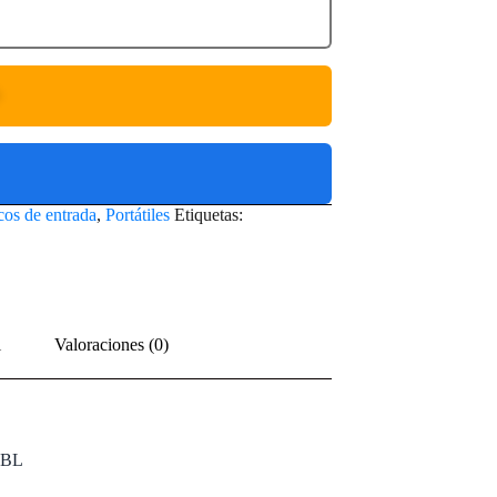
O
icos de entrada
,
Portátiles
Etiquetas:
l
Valoraciones (0)
0BL