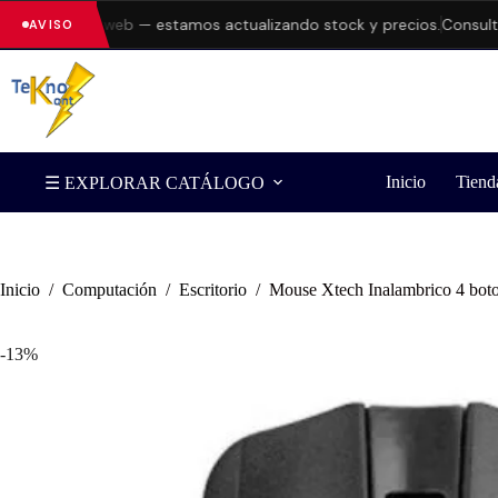
es en la web — estamos actualizando stock y precios.
Consulta disp
AVISO
Inicio
Tiend
☰ EXPLORAR CATÁLOGO
Inicio
/
Computación
/
Escritorio
/
Mouse Xtech Inalambrico 4 bot
-13%