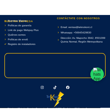
CONTÁCTATE CON NOSOTROS
Nuestras Marcas
NUESTRA EMPRESA
Políticas de garantía
Email: ventas@teknokont.cl
Link de pago Webpay Plus
Whatsapp: +56945429830
Quiénes somos
Dirección: Av. Mapocho 3942, 8501099
Políticas de envió
Quinta Normal, Región Metropolitana
Registro de instaladores
Teknokont.cl Todos Los Derechos Reservados. Copyright © 2026 - Diseñado por RC Creative Systems