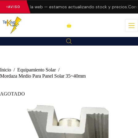
o errores en la web — estamos actualizando stock y precios.
Consu
AVISO
Inicio
/
Equipamiento Solar
/
Mordaza Medio Para Panel Solar 35~40mm
AGOTADO