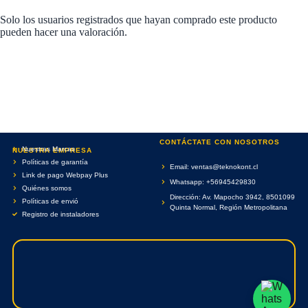
Solo los usuarios registrados que hayan comprado este producto
pueden hacer una valoración.
CONTÁCTATE CON NOSOTROS
Nuestras Marcas
NUESTRA EMPRESA
Políticas de garantía
Email: ventas@teknokont.cl
Link de pago Webpay Plus
Whatsapp: +56945429830
Quiénes somos
Dirección: Av. Mapocho 3942, 8501099
Políticas de envió
Quinta Normal, Región Metropolitana
Registro de instaladores