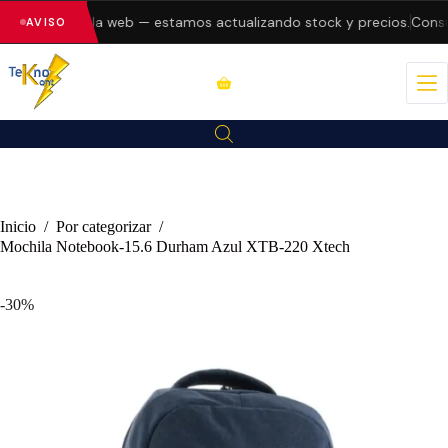
 errores en la web — estamos actualizando stock y precios.
Consult
AVISO
Inicio
/
Por categorizar
/
Mochila Notebook-15.6 Durham Azul XTB-220 Xtech
-30%