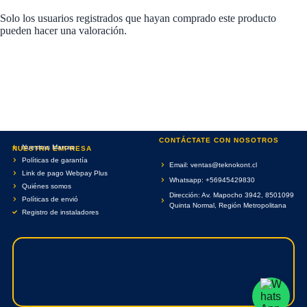
Solo los usuarios registrados que hayan comprado este producto
pueden hacer una valoración.
CONTÁCTATE CON NOSOTROS
Nuestras Marcas
NUESTRA EMPRESA
Políticas de garantía
Email: ventas@teknokont.cl
Link de pago Webpay Plus
Whatsapp: +56945429830
Quiénes somos
Dirección: Av. Mapocho 3942, 8501099
Políticas de envió
Quinta Normal, Región Metropolitana
Registro de instaladores