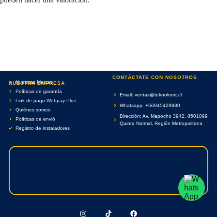
CONTÁCTATE CON NOSOTROS
Nuestras Marcas
NUESTRA EMPRESA
Políticas de garantía
Email: ventas@teknokont.cl
Link de pago Webpay Plus
Whatsapp: +56945429830
Quiénes somos
Dirección: Av. Mapocho 3942, 8501099
Políticas de envió
Quinta Normal, Región Metropolitana
Registro de instaladores