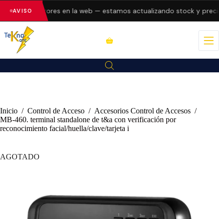
esentando errores en la web — estamos actualizando stock y precio
AVISO
Inicio
/
Control de Acceso
/
Accesorios Control de Accesos
/
MB-460. terminal standalone de t&a con verificación por
reconocimiento facial/huella/clave/tarjeta i
AGOTADO