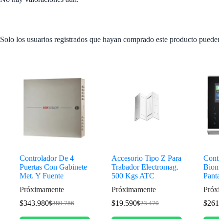
Solo los usuarios registrados que hayan comprado este producto puede
Productos relacionados
Controlador De 4
Accesorio Tipo Z Para
Cont
Puertas Con Gabinete
Trabador Electromag.
Biom
Met. Y Fuente
500 Kgs ATC
Panta
Próximamente
Próximamente
Próx
$
343.980
$
19.590
$
261
$
389.786
$
23.470