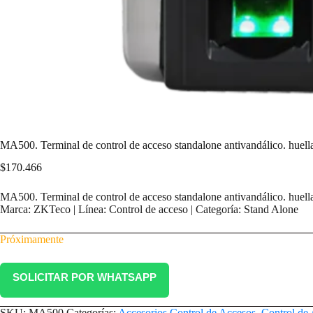
MA500. Terminal de control de acceso standalone antivandálico. huella/c
$
170.466
MA500. Terminal de control de acceso standalone antivandálico. huella/c
Marca: ZKTeco | Línea: Control de acceso | Categoría: Stand Alone
Próximamente
SOLICITAR POR WHATSAPP
SKU:
MA500
Categorías:
Accesorios Control de Accesos
,
Control de