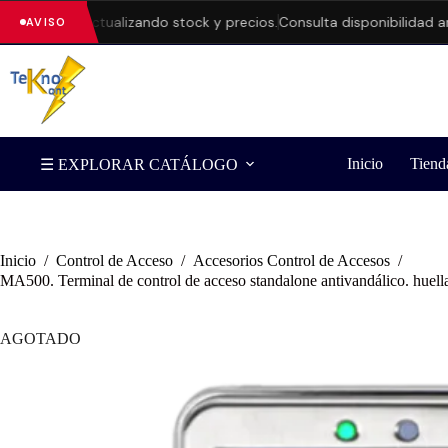
estamos actualizando stock y precios.
Consulta disponibilidad ante
AVISO
Inicio
Tiend
☰ EXPLORAR CATÁLOGO
Inicio
/
Control de Acceso
/
Accesorios Control de Accesos
/
MA500. Terminal de control de acceso standalone antivandálico. huella/c
AGOTADO