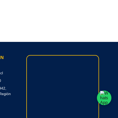
ON
cl
0
942,
Región