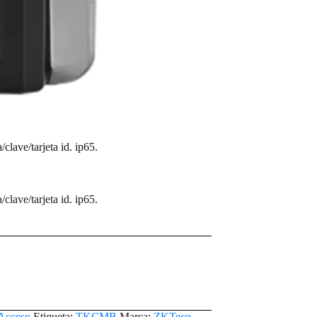
lave/tarjeta id. ip65.
lave/tarjeta id. ip65.
 Acceso
Etiqueta:
TKCMB
Marca:
ZKTeco