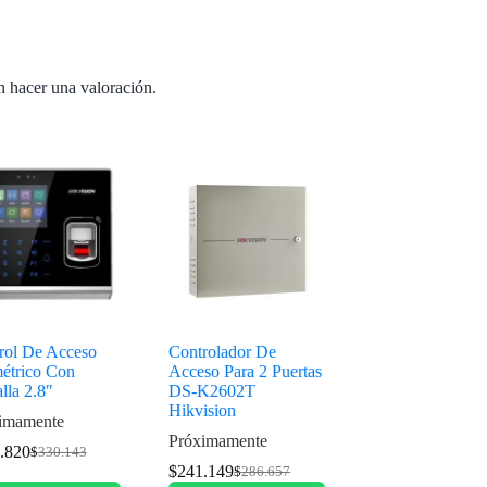
n hacer una valoración.
rol De Acceso
Controlador De
étrico Con
Acceso Para 2 Puertas
lla 2.8″
DS-K2602T
Hikvision
imamente
Próximamente
.820
$
330.143
$
241.149
$
286.657