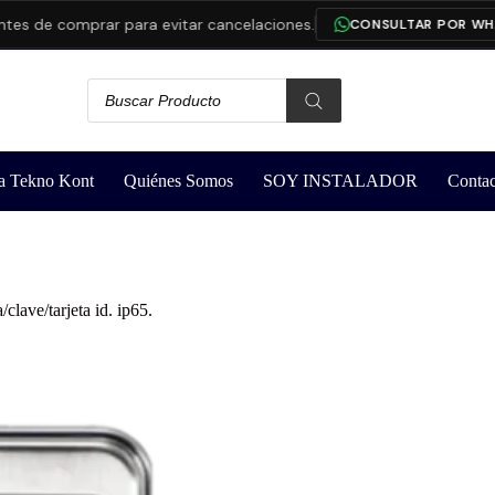
s de comprar para evitar cancelaciones.
CONSULTAR POR WHAT
a Tekno Kont
Quiénes Somos
SOY INSTALADOR
Contac
lave/tarjeta id. ip65.