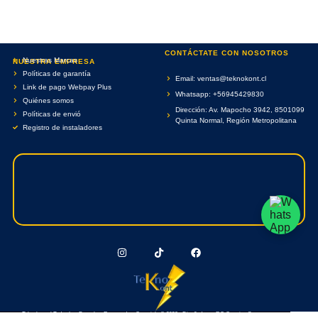
CONTÁCTATE CON NOSOTROS
Nuestras Marcas
NUESTRA EMPRESA
Políticas de garantía
Email: ventas@teknokont.cl
Link de pago Webpay Plus
Whatsapp: +56945429830
Quiénes somos
Dirección: Av. Mapocho 3942, 8501099
Políticas de envió
Quinta Normal, Región Metropolitana
Registro de instaladores
Teknokont.cl Todos Los Derechos Reservados. Copyright © 2026 - Diseñado por RC Creative Systems