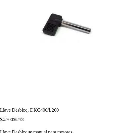
Llave Desbloq. DKC400/L200
$
4.700
$
6.700
Llave Desbloque manual para motores