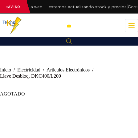
o errores en la web — estamos actualizando stock y precios.
Consu
AVISO
Inicio
/
Electricidad
/
Artículos Electrónicos
/
Llave Desbloq. DKC400/L200
AGOTADO