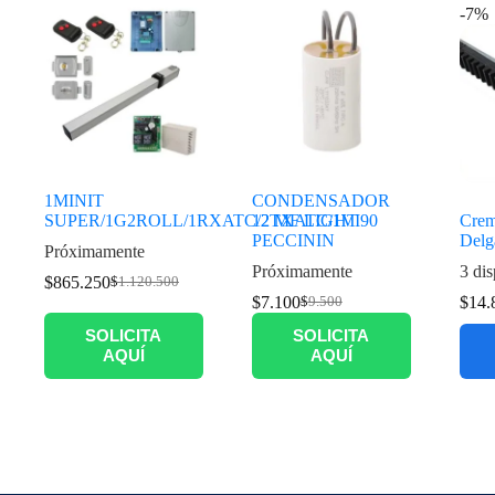
-7%
1MINIT
CONDENSADOR
SUPER/1G2ROLL/1RXATC/2TXATC/1VI90
12 MF LIGHT
Crem
PECCININ
Delg
Próximamente
Próximamente
3 dis
$
865.250
$
1.120.500
$
7.100
$
14.
$
9.500
SOLICITA
SOLICITA
AQUÍ
AQUÍ