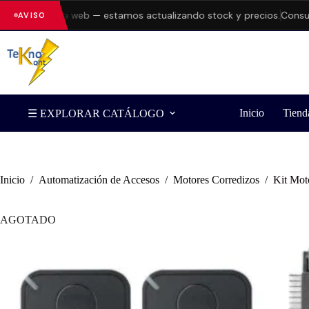
rrores en la web — estamos actualizando stock y precios.
Consulta 
AVISO
Inicio
Tiend
☰ EXPLORAR CATÁLOGO
Inicio
/
Automatización de Accesos
/
Motores Corredizos
/
Kit Mot
AGOTADO