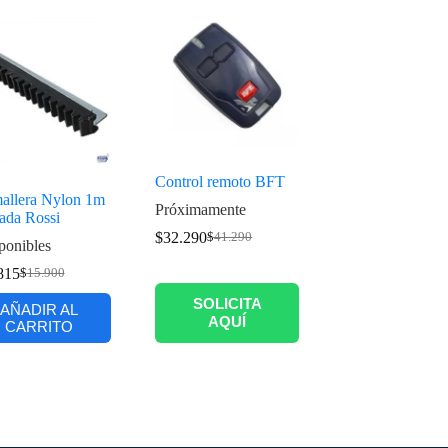
Control remoto BFT
allera Nylon 1m
Próximamente
ada Rossi
$
32.290
$
41.290
ponibles
815
$
15.900
SOLICITA
AÑADIR AL
AQUÍ
CARRITO