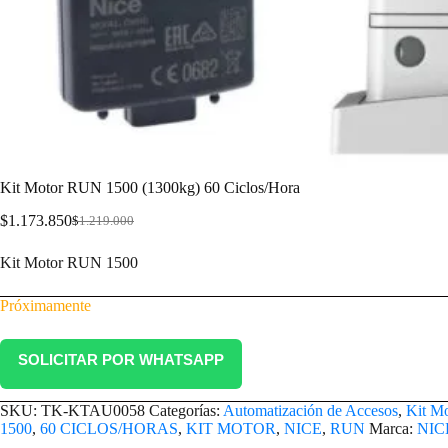
Kit Motor RUN 1500 (1300kg) 60 Ciclos/Hora
$
1.173.850
$
1.219.000
Kit Motor RUN 1500
Próximamente
SOLICITAR POR WHATSAPP
SKU:
TK-KTAU0058
Categorías:
Automatización de Accesos
,
Kit Mo
1500
,
60 CICLOS/HORAS
,
KIT MOTOR
,
NICE
,
RUN
Marca:
NIC