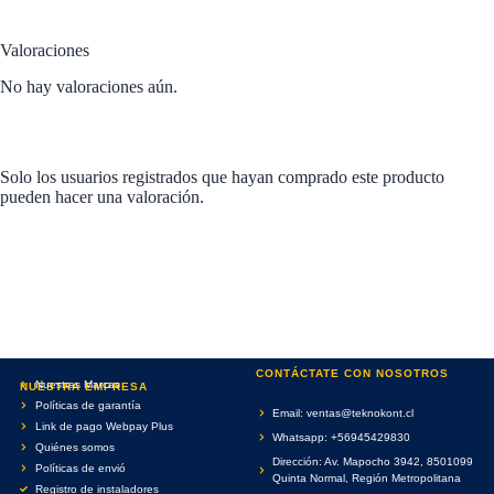
Valoraciones
No hay valoraciones aún.
Solo los usuarios registrados que hayan comprado este producto
pueden hacer una valoración.
CONTÁCTATE CON NOSOTROS
Nuestras Marcas
NUESTRA EMPRESA
Políticas de garantía
Email: ventas@teknokont.cl
Link de pago Webpay Plus
Whatsapp: +56945429830
Quiénes somos
Dirección: Av. Mapocho 3942, 8501099
Políticas de envió
Quinta Normal, Región Metropolitana
Registro de instaladores