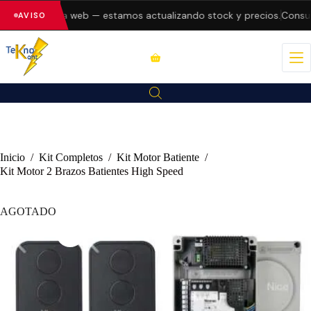
 errores en la web — estamos actualizando stock y precios.
Consult
AVISO
Inicio
/
Kit Completos
/
Kit Motor Batiente
/
Kit Motor 2 Brazos Batientes High Speed
AGOTADO