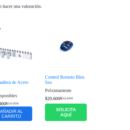
n hacer una valoración.
%
Control Remoto Bleu
allera de Acero
Sea
Próximamente
sponibles
$
20.600
$
32.600
900
$
19.990
SOLICITA
AÑADIR AL
AQUÍ
CARRITO