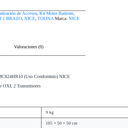
tización de Accesos
,
Kit Motor Batiente
,
R 1 BRAZO
,
NICE
,
TOONA
Marca:
NICE
l
Valoraciones (0)
al MC824HR10 (Uso Condominio) NICE
 OXI, 2 Transmisores
9 kg
105 × 50 × 50 cm