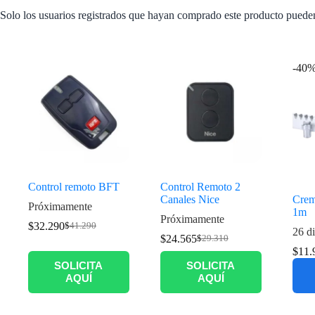
Solo los usuarios registrados que hayan comprado este producto puede
Productos relacionados
-40
Control remoto BFT
Control Remoto 2
Canales Nice
Crem
Próximamente
1m
Próximamente
$
32.290
$
41.290
26 di
$
24.565
$
29.310
$
11.
SOLICITA
SOLICITA
AQUÍ
AQUÍ