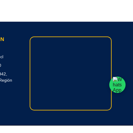
ON
cl
0
942,
Región
 RC Creative Systems