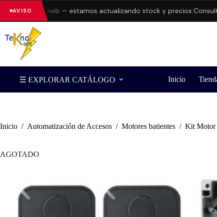
ores en la web — estamos actualizando stock y precios.
Consulta di
AVISO
Inicio
Tiend
☰ EXPLORAR CATÁLOGO
Inicio
/
Automatización de Accesos
/
Motores batientes
/
Kit Motor
AGOTADO