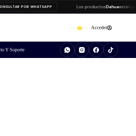
Los productos
Dahua
están prese
ULTAR POR WHATSAPP
Acceder
to Y Soporte