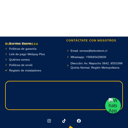
CONTÁCTATE CON NOSOTROS
Nuestras Marcas
NUESTRA EMPRESA
Políticas de garantía
Email: ventas@teknokont.cl
Link de pago Webpay Plus
Whatsapp: +56945429830
Quiénes somos
Dirección: Av. Mapocho 3942, 8501099
Políticas de envió
Quinta Normal, Región Metropolitana
Registro de instaladores