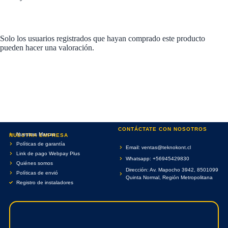
Solo los usuarios registrados que hayan comprado este producto
pueden hacer una valoración.
CONTÁCTATE CON NOSOTROS
Nuestras Marcas
NUESTRA EMPRESA
Políticas de garantía
Email: ventas@teknokont.cl
Link de pago Webpay Plus
Whatsapp: +56945429830
Quiénes somos
Dirección: Av. Mapocho 3942, 8501099
Políticas de envió
Quinta Normal, Región Metropolitana
Registro de instaladores