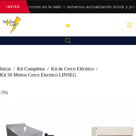
resentando errores en la web — estamos actualizando stock y preci
AVISO
Inicio
/
Kit Completos
/
Kit de Cerco Eléctrico
/
Kit 50 Metros Cerco Electrico LINSEG
-5%