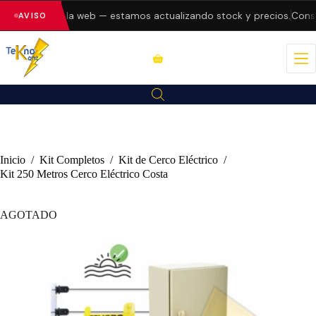
o errores en la web — estamos actualizando stock y precios.
Consul
AVISO
Inicio
/
Kit Completos
/
Kit de Cerco Eléctrico
/
Kit 250 Metros Cerco Eléctrico Costa
AGOTADO