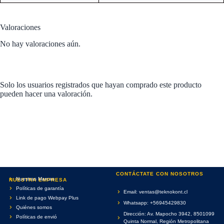
Valoraciones
No hay valoraciones aún.
Solo los usuarios registrados que hayan comprado este producto
pueden hacer una valoración.
CONTÁCTATE CON NOSOTROS
Nuestras Marcas
NUESTRA EMPRESA
Políticas de garantía
Email: ventas@teknokont.cl
Link de pago Webpay Plus
Whatsapp: +56945429830
Quiénes somos
Dirección: Av. Mapocho 3942, 8501099
Políticas de envió
Quinta Normal, Región Metropolitana