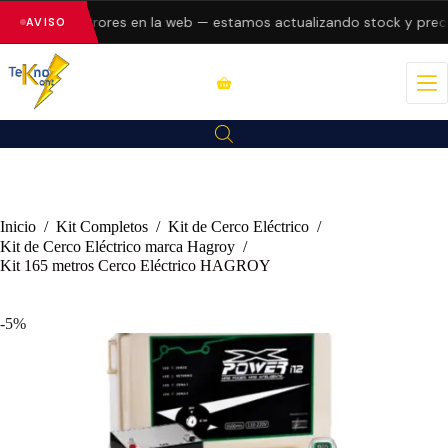
esentando errores en la web — estamos actualizando stock y precio
AVISO
Inicio
/
Kit Completos
/
Kit de Cerco Eléctrico
/
Kit de Cerco Eléctrico marca Hagroy
/
Kit 165 metros Cerco Eléctrico HAGROY
-5%