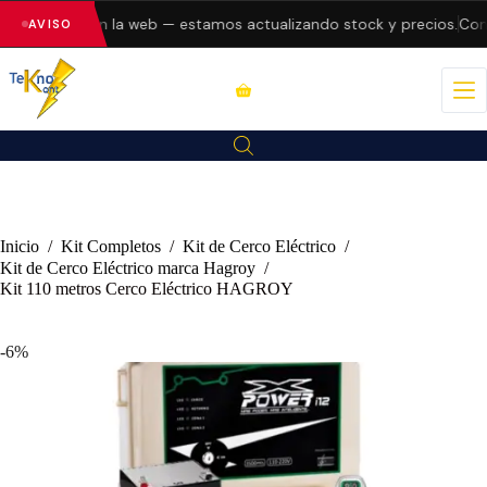
do errores en la web — estamos actualizando stock y precios.
Consu
AVISO
Inicio
/
Kit Completos
/
Kit de Cerco Eléctrico
/
Kit de Cerco Eléctrico marca Hagroy
/
Kit 110 metros Cerco Eléctrico HAGROY
-6%