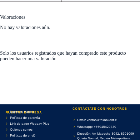
Valoraciones
No hay valoraciones aún.
Solo los usuarios registrados que hayan comprado este producto
pueden hacer una valoración.
CONTÁCTATE CON NOSOTROS
Nuestras Marcas
NUESTRA EMPRESA
Políticas de garantía
Email: ventas@teknokont.cl
Link de pago Webpay Plus
Whatsapp: +56945429830
Quiénes somos
Dirección: Av. Mapocho 3942, 8501099
Políticas de envió
Quinta Normal, Región Metropolitana