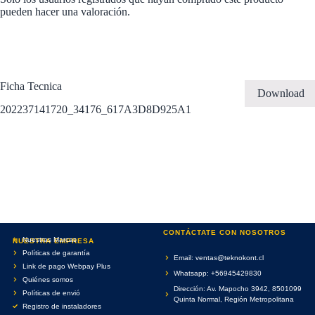
pueden hacer una valoración.
Ficha Tecnica
Download
202237141720_34176_617A3D8D925A1
CONTÁCTATE CON NOSOTROS
Nuestras Marcas
NUESTRA EMPRESA
Políticas de garantía
Email: ventas@teknokont.cl
Link de pago Webpay Plus
Whatsapp: +56945429830
Quiénes somos
Dirección: Av. Mapocho 3942, 8501099
Políticas de envió
Quinta Normal, Región Metropolitana
Registro de instaladores