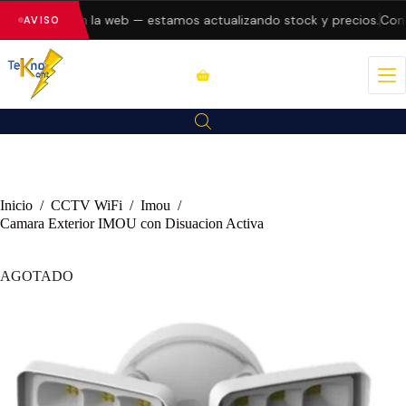
do errores en la web — estamos actualizando stock y precios.
Consu
AVISO
Inicio
/
CCTV WiFi
/
Imou
/
Camara Exterior IMOU con Disuacion Activa
AGOTADO