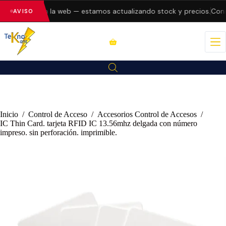
do errores en la web — estamos actualizando stock y precios.
Consu
AVISO
Inicio
/
Control de Acceso
/
Accesorios Control de Accesos
/
IC Thin Card. tarjeta RFID IC 13.56mhz delgada con número
impreso. sin perforación. imprimible.