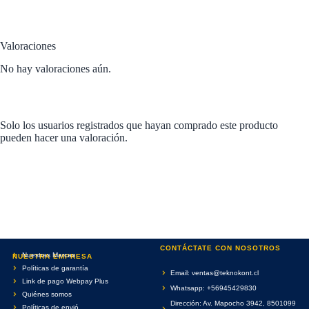
Valoraciones
No hay valoraciones aún.
Solo los usuarios registrados que hayan comprado este producto
pueden hacer una valoración.
CONTÁCTATE CON NOSOTROS
Nuestras Marcas
NUESTRA EMPRESA
Políticas de garantía
Email: ventas@teknokont.cl
Link de pago Webpay Plus
Whatsapp: +56945429830
Quiénes somos
Dirección: Av. Mapocho 3942, 8501099
Políticas de envió