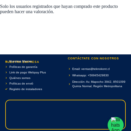
Solo los usuarios registrados que hayan comprado este producto
pueden hacer una valoración.
CONTÁCTATE CON NOSOTROS
Nuestras Marcas
NUESTRA EMPRESA
Políticas de garantía
Email: ventas@teknokont.cl
Link de pago Webpay Plus
Whatsapp: +56945429830
Quiénes somos
Dirección: Av. Mapocho 3942, 8501099
Políticas de envió
Quinta Normal, Región Metropolitana
Registro de instaladores