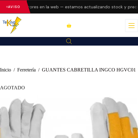
esentando errores en la web — estamos actualizando stock y precio
AVISO
Inicio
/
Ferretería
/
GUANTES CABRETILLA INGCO HGVC01
AGOTADO