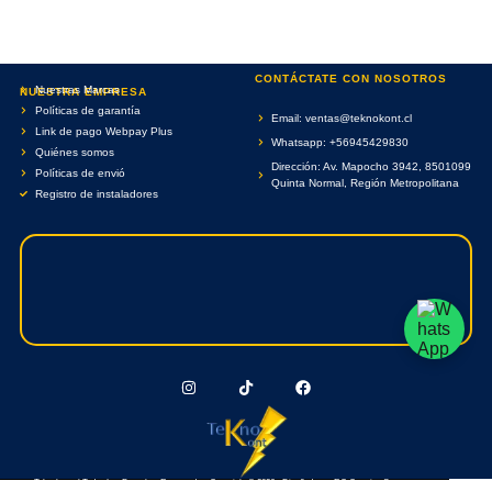
CONTÁCTATE CON NOSOTROS
Nuestras Marcas
NUESTRA EMPRESA
Políticas de garantía
Email: ventas@teknokont.cl
Link de pago Webpay Plus
Whatsapp: +56945429830
Quiénes somos
Dirección: Av. Mapocho 3942, 8501099
Políticas de envió
Quinta Normal, Región Metropolitana
Registro de instaladores
Teknokont.cl Todos Los Derechos Reservados. Copyright © 2026 - Diseñado por RC Creative Systems