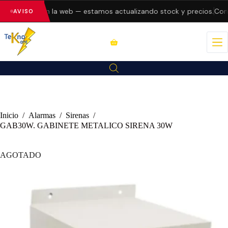
do errores en la web — estamos actualizando stock y precios.
Cons
AVISO
Inicio
/
Alarmas
/
Sirenas
/
GAB30W. GABINETE METALICO SIRENA 30W
AGOTADO