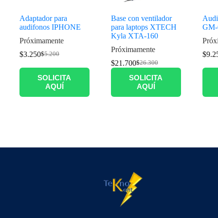
Adaptador para
Base con ventilador
Audi
audifonos IPHONE
para laptops XTECH
GM-
Kyla XTA-160
Próximamente
Próx
Próximamente
$
3.250
$
9.2
$
5.200
$
21.700
$
26.300
SOLICITA
SOLICITA
AQUÍ
AQUÍ