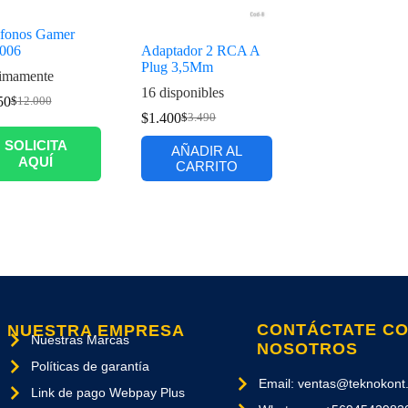
fonos Gamer
006
Adaptador 2 RCA A
Plug 3,5Mm
imamente
16 disponibles
50
$
12.000
$
1.400
$
3.490
SOLICITA
AÑADIR AL
AQUÍ
CARRITO
CONTÁCTATE C
NUESTRA EMPRESA
Nuestras Marcas
NOSOTROS
Políticas de garantía
Email: ventas@teknokont.
Link de pago Webpay Plus