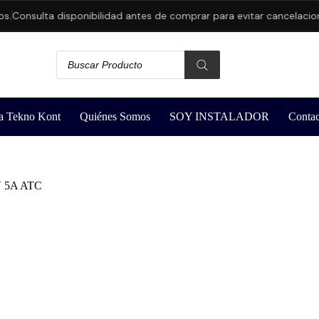
Consulta disponibilidad antes de comprar para evitar cancelaciones.
a Tekno Kont
Quiénes Somos
SOY INSTALADOR
Contac
V 5A ATC