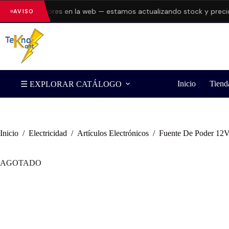
ntando errores en la web — estamos actualizando stock y precios.
AVISO
Inicio
Tiend
☰ EXPLORAR CATÁLOGO
Inicio
/
Electricidad
/
Artículos Electrónicos
/
Fuente De Poder 12
AGOTADO