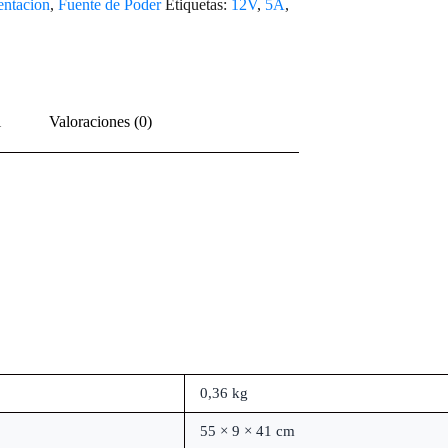
entacion
,
Fuente de Poder
Etiquetas:
12V
,
5A
,
l
Valoraciones (0)
0,36 kg
55 × 9 × 41 cm