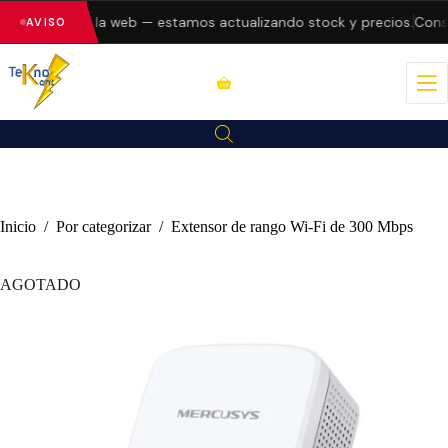
o errores en la web — estamos actualizando stock y precios.
Consu
AVISO
Inicio
/
Por categorizar
/
Extensor de rango Wi-Fi de 300 Mbps
AGOTADO