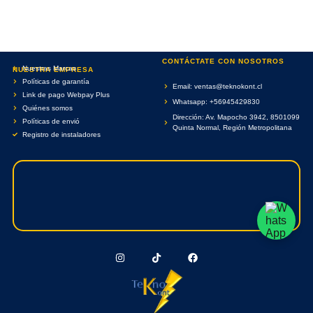
CONTÁCTATE CON NOSOTROS
Nuestras Marcas
NUESTRA EMPRESA
Políticas de garantía
Email: ventas@teknokont.cl
Link de pago Webpay Plus
Whatsapp: +56945429830
Quiénes somos
Dirección: Av. Mapocho 3942, 8501099
Políticas de envió
Quinta Normal, Región Metropolitana
Registro de instaladores