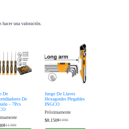
n hacer una valoración.
o De
Juego De Llaves
ornilladores De
Hexagonles Plegables
sión – 7Pcs
INGCO
CO
Próximamente
imamente
$
8.150
$
9.990
00
$
11.900