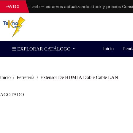
rrores en la web — estamos actualizando stock y precios.
Consulta 
AVISO
Inicio
Tiend
☰ EXPLORAR CATÁLOGO
Inicio
/
Ferretería
/
Extensor De HDMI A Doble Cable LAN
AGOTADO