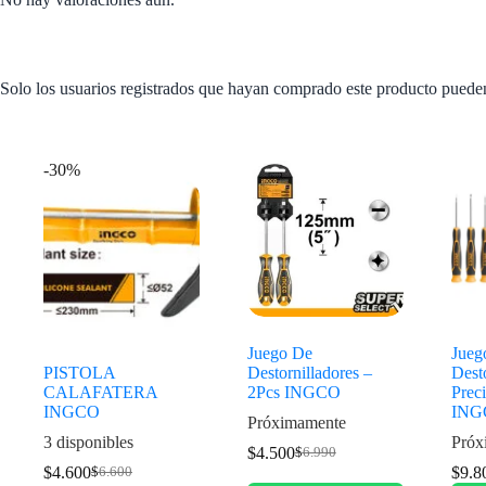
Solo los usuarios registrados que hayan comprado este producto puede
Productos relacionados
-30%
Juego De
Jueg
PISTOLA
Destornilladores –
Dest
CALAFATERA
2Pcs INGCO
Preci
INGCO
ING
Próximamente
3 disponibles
Próx
$
4.500
$
6.990
$
4.600
$
9.8
$
6.600