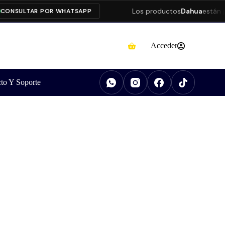
Los productos
Dahua
están pres
NSULTAR POR WHATSAPP
Acceder
to Y Soporte