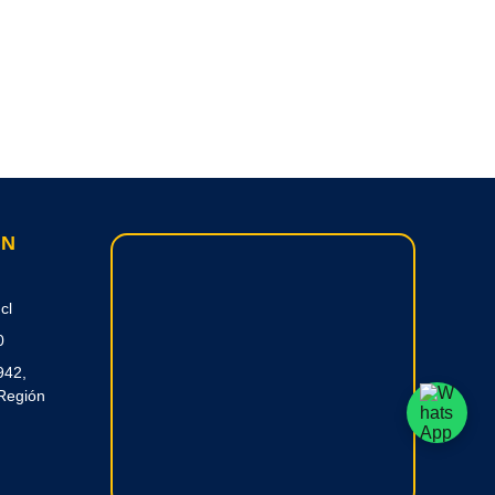
ON
cl
0
942,
Región