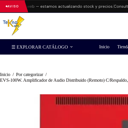
rores en la web — estamos actualizando stock y precios.
Consulta d
AVISO
Inicio
Tiend
☰ EXPLORAR CATÁLOGO
Inicio
/
Por categorizar
/
EVS-100W. Amplificador de Audio Distribuido (Remoto) C/Respaldo