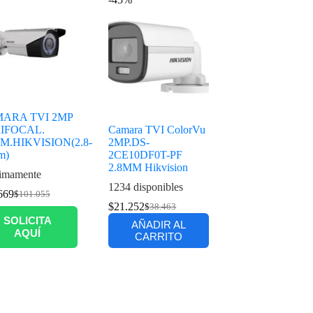
ARA TVI 2MP
IFOCAL.
Camara TVI ColorVu
0M.HIKVISION(2.8-
2MP.DS-
m)
2CE10DF0T-PF
2.8MM Hikvision
imamente
1234 disponibles
669
$
101.055
$
21.252
$
38.463
SOLICITA
AÑADIR AL
AQUÍ
CARRITO