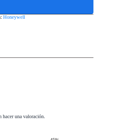
a:
Honeywell
n hacer una valoración.
-45%