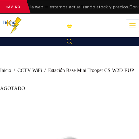
do errores en la web — estamos actualizando stock y precios.
Consu
AVISO
Inicio
/
CCTV WiFi
/
Estación Base Mini Trooper CS-W2D-EUP
AGOTADO