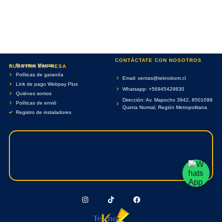
CONTÁCTATE CON NOSOTROS
Nuestras Marcas
NUESTRA EMPRESA
Políticas de garantía
Email: ventas@teknokont.cl
Link de pago Webpay Plus
Whatsapp: +56945429830
Quiénes somos
Dirección: Av. Mapocho 3942, 8501099
Políticas de envió
Quinta Normal, Región Metropolitana
Registro de instaladores