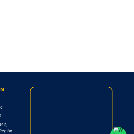
ON
cl
0
942,
Región