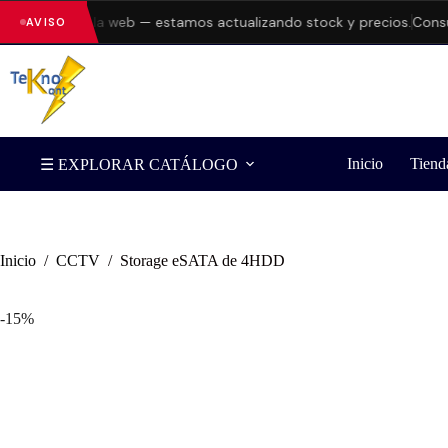
rrores en la web — estamos actualizando stock y precios.
Consulta
AVISO
Inicio
Tiend
☰ EXPLORAR CATÁLOGO
Inicio
/
CCTV
/
Storage eSATA de 4HDD
-15%