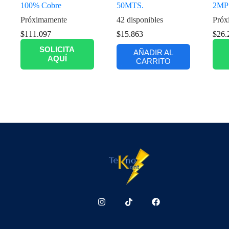
100% Cobre
50MTS.
2MP
Próximamente
42 disponibles
Próx
$
111.097
$
15.863
$
26.
SOLICITA
AÑADIR AL
AQUÍ
CARRITO