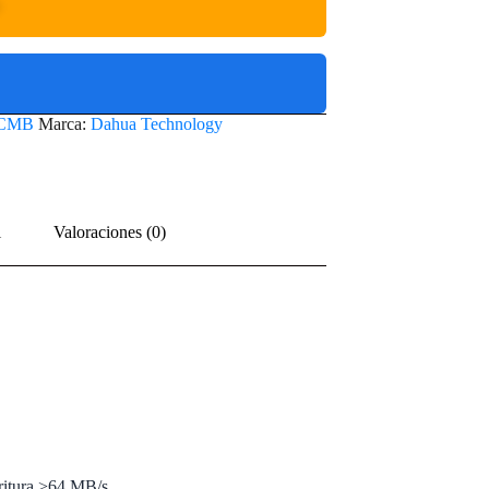
O
CMB
Marca:
Dahua Technology
l
Valoraciones (0)
critura >64 MB/s