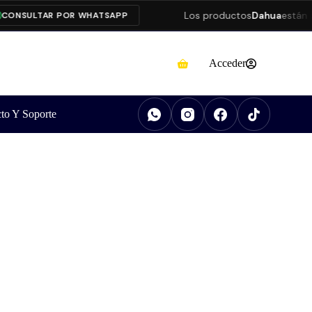
Los productos
Dahua
están pre
NSULTAR POR WHATSAPP
Acceder
to Y Soporte