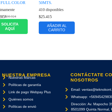
 FULL COLOR
50MTS.
imamente
410 disponibles
285
$
25.415
$
30.924
SOLICITA
AÑADIR AL
AQUÍ
CARRITO
CONTÁCTATE C
NUESTRA EMPRESA
Nuestras Marcas
NOSOTROS
Políticas de garantía
Email: ventas@teknokont.
Link de pago Webpay Plus
Whatsapp: +5694542983
Quiénes somos
Dirección: Av. Mapocho 3
Políticas de envió
8501099 Quinta Normal, 