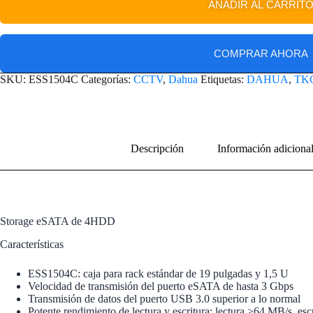
AÑADIR AL CARRIT
COMPRAR AHORA
SKU:
ESS1504C
Categorías:
CCTV
,
Dahua
Etiquetas:
DAHUA
,
TK
Descripción
Información adiciona
Storage eSATA de 4HDD
Características
ESS1504C: caja para rack estándar de 19 pulgadas y 1,5 U
Velocidad de transmisión del puerto eSATA de hasta 3 Gbps
Transmisión de datos del puerto USB 3.0 superior a lo normal
Potente rendimiento de lectura y escritura: lectura >64 MB/s, es