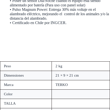
• Posee un sensor Día/Noche cuando el equipo está siendo
alimentado por batería (Para uso con panel solar)
• Pulso Magnum Power: Entrega 30% más voltaje en el
alambrado eléctrico, mejorando el control de los animales y/o la
distancia del alambrado.
• Certificado en Chile por INGCER.
Peso
2 kg
Dimensiones
21 × 9 × 21 cm
Marca
TERKO
Color
TALLA