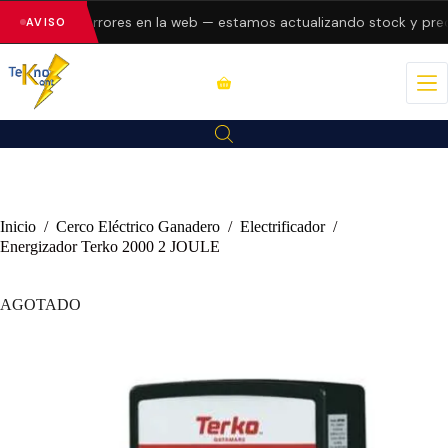
resentando errores en la web — estamos actualizando stock y preci
AVISO
Inicio
/
Cerco Eléctrico Ganadero
/
Electrificador
/
Energizador Terko 2000 2 JOULE
AGOTADO