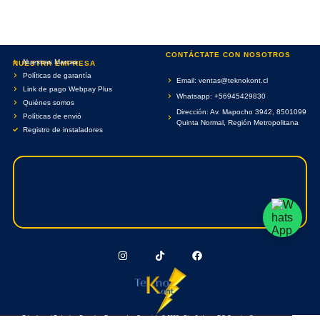
CONTÁCTATE CON NOSOTROS
Nuestras Marcas
NUESTRA EMPRESA
Políticas de garantía
Email: ventas@teknokont.cl
Link de pago Webpay Plus
Whatsapp: +56945429830
Quiénes somos
Dirección: Av. Mapocho 3942, 8501099
Políticas de envió
Quinta Normal, Región Metropolitana
Registro de instaladores
Teknokont.cl Todos Los Derechos Reservados. Copyright © 2026 - Diseñado por RC Creative Systems