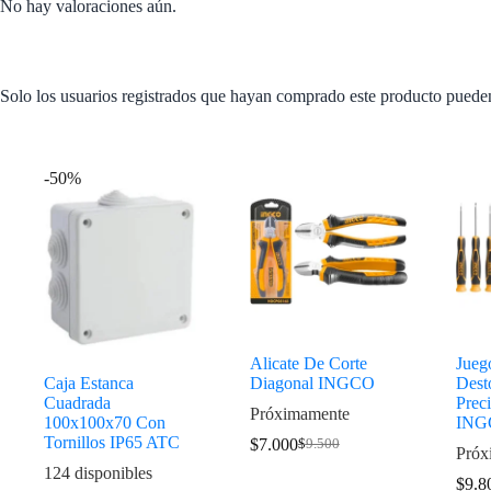
No hay valoraciones aún.
Solo los usuarios registrados que hayan comprado este producto puede
Productos relacionados
-50%
Alicate De Corte
Jueg
Caja Estanca
Diagonal INGCO
Dest
Cuadrada
Preci
Próximamente
100x100x70 Con
ING
Tornillos IP65 ATC
$
7.000
$
9.500
Próx
124 disponibles
$
9.8