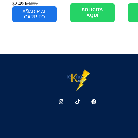
$
2.490
$
4.990
SOLICITA
AÑADIR AL
AQUÍ
CARRITO