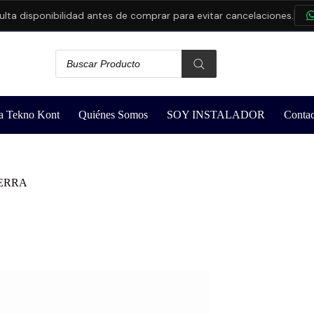
 disponibilidad antes de comprar para evitar cancelaciones.
CO
a Tekno Kont
Quiénes Somos
SOY INSTALADOR
Contac
IERRA