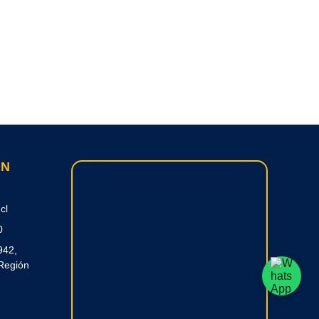
ON
cl
0
942,
Región