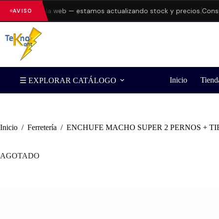
rrores en la web — estamos actualizando stock y precios.
Consulta
AVISO
Inicio
Tiend
☰ EXPLORAR CATÁLOGO
Inicio
/
Ferretería
/
ENCHUFE MACHO SUPER 2 PERNOS + T
AGOTADO