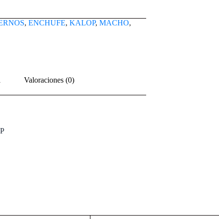
PERNOS
,
ENCHUFE
,
KALOP
,
MACHO
,
l
Valoraciones (0)
P