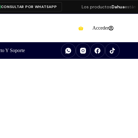
Los productos
Dahua
están pre
NSULTAR POR WHATSAPP
Acceder
to Y Soporte