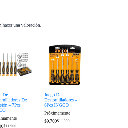
n hacer una valoración.
o De
Juego De
ornilladores De
Destornilladores –
sión – 7Pcs
6Pcs INGCO
CO
Próximamente
imamente
$
9.700
$
11.990
00
$
11.900