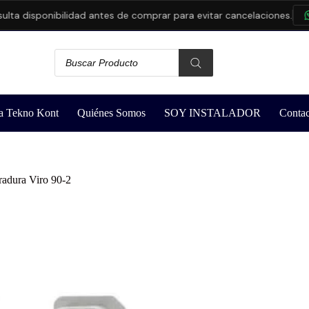
 disponibilidad antes de comprar para evitar cancelaciones.
CO
a Tekno Kont
Quiénes Somos
SOY INSTALADOR
Contac
radura Viro 90-2