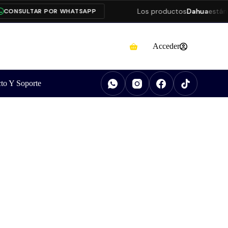
Los productos
Dahua
están pr
NSULTAR POR WHATSAPP
Acceder
to Y Soporte