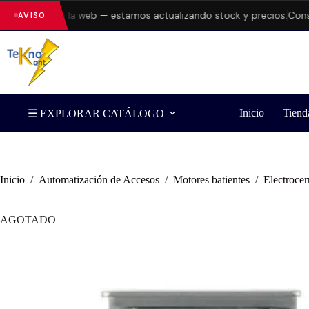
errores en la web — estamos actualizando stock y precios.
Consulta
AVISO
Inicio
Tiend
☰ EXPLORAR CATÁLOGO
Inicio
/
Automatización de Accesos
/
Motores batientes
/
Electrocer
AGOTADO