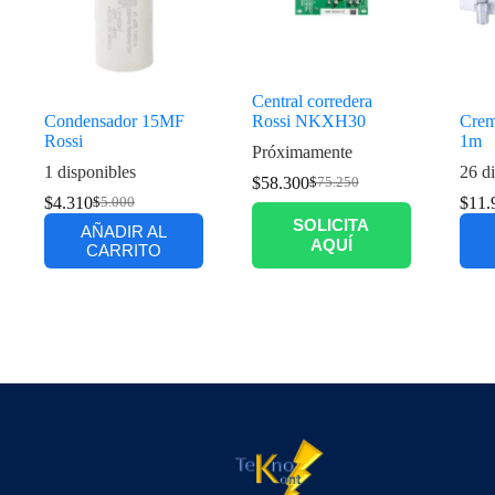
Central corredera
Condensador 15MF
Rossi NKXH30
Crem
Rossi
1m
Próximamente
1 disponibles
26 di
$
58.300
$
75.250
$
4.310
$
11.
$
5.000
SOLICITA
AÑADIR AL
AQUÍ
CARRITO