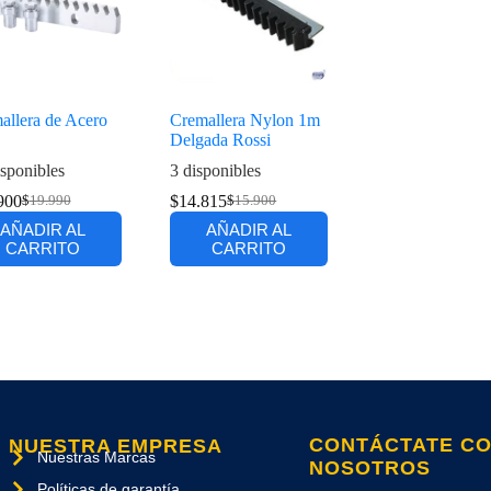
allera de Acero
Cremallera Nylon 1m
Delgada Rossi
sponibles
3 disponibles
900
$
14.815
$
19.990
$
15.900
AÑADIR AL
AÑADIR AL
CARRITO
CARRITO
CONTÁCTATE C
NUESTRA EMPRESA
Nuestras Marcas
NOSOTROS
Políticas de garantía