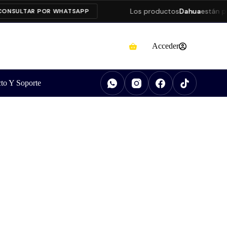
Los productos
Dahua
están presen
ULTAR POR WHATSAPP
Acceder
to Y Soporte