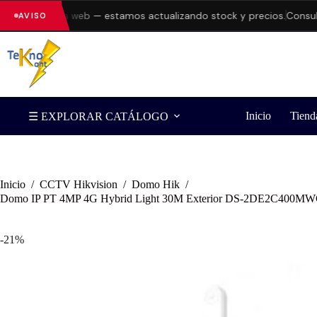
ores en la web — estamos actualizando stock y precios.
Consulta di
AVISO
Inicio
Tiend
☰ EXPLORAR CATÁLOGO
Inicio
/
CCTV Hikvision
/
Domo Hik
/
Domo IP PT 4MP 4G Hybrid Light 30M Exterior DS-2DE2C400MW
-21%