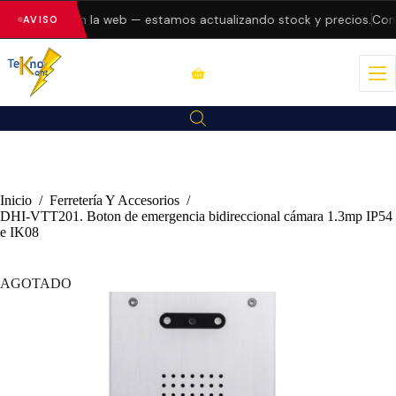
do errores en la web — estamos actualizando stock y precios.
Consu
AVISO
Inicio
/
Ferretería Y Accesorios
/
DHI-VTT201. Boton de emergencia bidireccional cámara 1.3mp IP54
e IK08
AGOTADO