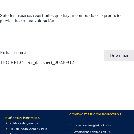
Solo los usuarios registrados que hayan comprado este producto
pueden hacer una valoración.
Ficha Tecnica
Download
TPC-BF1241-S2_datasheet_20230912
CONTÁCTATE CON NOSOTROS
Nuestras Marcas
NUESTRA EMPRESA
Políticas de garantía
Email: ventas@teknokont.cl
Link de pago Webpay Plus
Whatsapp: +56945429830