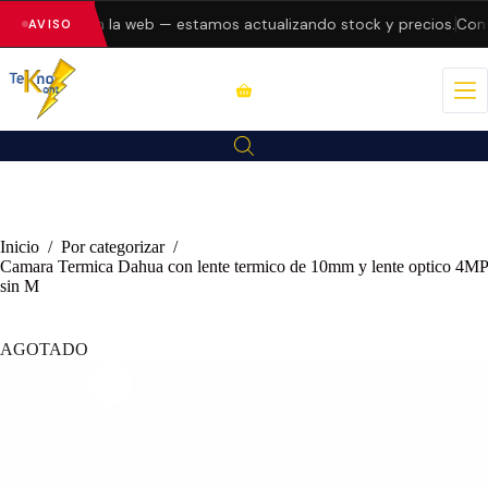
do errores en la web — estamos actualizando stock y precios.
Consu
AVISO
Inicio
/
Por categorizar
/
Camara Termica Dahua con lente termico de 10mm y lente optico 4MP
sin M
AGOTADO