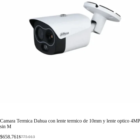
Camara Termica Dahua con lente termico de 10mm y lente optico 4MP
sin M
$
658.761
$
775.013