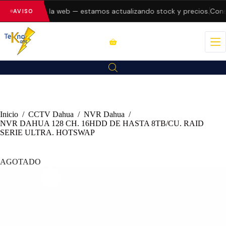
o errores en la web — estamos actualizando stock y precios.
Consu
AVISO
Inicio
/
CCTV Dahua
/
NVR Dahua
/
NVR DAHUA 128 CH. 16HDD DE HASTA 8TB/CU. RAID
SERIE ULTRA. HOTSWAP
AGOTADO