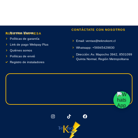
CONTÁCTATE CON NOSOTROS
Nuestras Marcas
NUESTRA EMPRESA
Políticas de garantía
Email: ventas@teknokont.cl
Link de pago Webpay Plus
Whatsapp: +56945429830
Quiénes somos
Dirección: Av. Mapocho 3942, 8501099
Políticas de envió
Quinta Normal, Región Metropolitana
Registro de instaladores