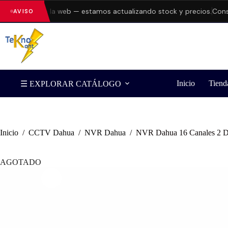
errores en la web — estamos actualizando stock y precios.
Consulta
AVISO
Inicio
Tiend
☰ EXPLORAR CATÁLOGO
Inicio
/
CCTV Dahua
/
NVR Dahua
/
NVR Dahua 16 Canales 2 Di
AGOTADO