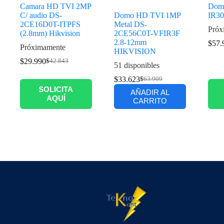
Camara HD TVI 2MP
Dom
C/ audio DS-
Domo HD TVI 1MP
IR30
2CE16D0T-ITPFS
Metal DS-
Próx
(2.8mm) Hikvision
2CE56C0T-VFIR3F
2.8-12mm
$
57.
Próximamente
HIKVISION
$
29.990
$
42.843
51 disponibles
$
33.623
$
63.909
SOLICITA
AÑADIR AL
AQUÍ
CARRITO