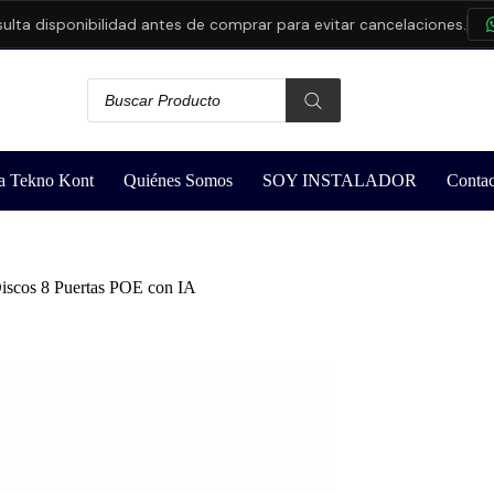
 disponibilidad antes de comprar para evitar cancelaciones.
CO
a Tekno Kont
Quiénes Somos
SOY INSTALADOR
Contac
scos 8 Puertas POE con IA