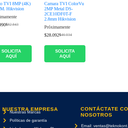
o TVI 8MP (4K)
Camara TVI ColorVu
M. Hikvision
2MP Metal DS-
2CE10DF0T-F
imamente
2.8mm Hikvision
990
$
82.843
Próximamente
$
28.092
$
46.034
SOLICITA
SOLICITA
AQUÍ
AQUÍ
CONTÁCTATE C
NUESTRA EMPRESA
Nuestras Marcas
NOSOTROS
Políticas de garantía
Email: ventas@teknokont.