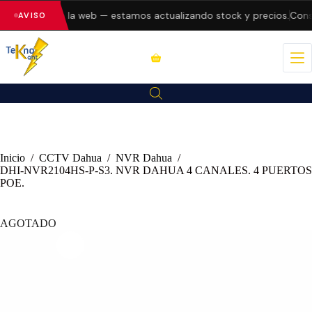
o errores en la web — estamos actualizando stock y precios.
Consu
AVISO
Inicio
/
CCTV Dahua
/
NVR Dahua
/
DHI-NVR2104HS-P-S3. NVR DAHUA 4 CANALES. 4 PUERTOS
POE.
AGOTADO