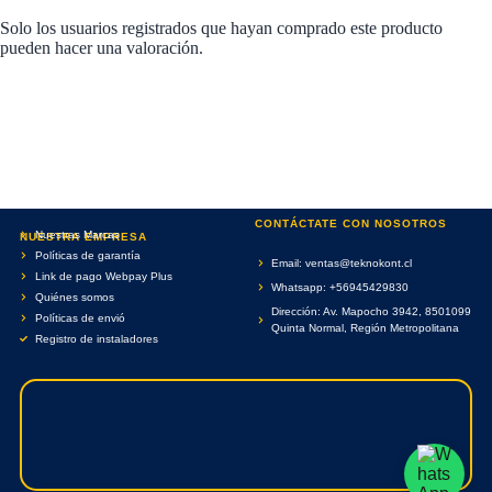
Solo los usuarios registrados que hayan comprado este producto
pueden hacer una valoración.
CONTÁCTATE CON NOSOTROS
Nuestras Marcas
NUESTRA EMPRESA
Políticas de garantía
Email: ventas@teknokont.cl
Link de pago Webpay Plus
Whatsapp: +56945429830
Quiénes somos
Dirección: Av. Mapocho 3942, 8501099
Políticas de envió
Quinta Normal, Región Metropolitana
Registro de instaladores