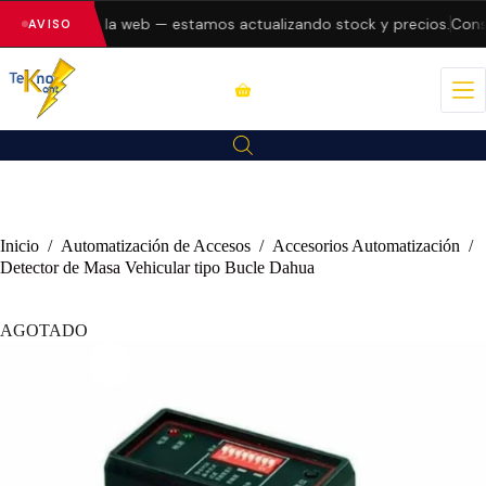
o errores en la web — estamos actualizando stock y precios.
Consul
AVISO
Inicio
/
Automatización de Accesos
/
Accesorios Automatización
/
Detector de Masa Vehicular tipo Bucle Dahua
AGOTADO