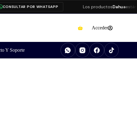
Los productos
Dahua
están pr
ONSULTAR POR WHATSAPP
Acceder
to Y Soporte