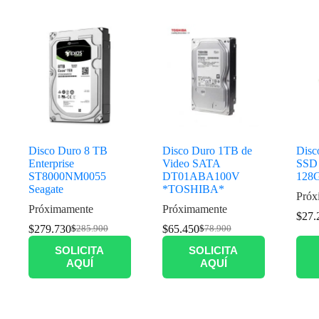
Productos relacionados
Disco Duro 8 TB
Disco Duro 1TB de
Disc
Enterprise
Video SATA
SSD
ST8000NM0055
DT01ABA100V
128
Seagate
*TOSHIBA*
Próx
Próximamente
Próximamente
$
27.
$
279.730
$
65.450
$
285.900
$
78.900
SOLICITA
SOLICITA
AQUÍ
AQUÍ