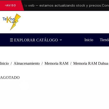
errores en la web — estamos actualizando stock y precios.
Consult
AVISO
Inicio
Tiend
☰ EXPLORAR CATÁLOGO
Inicio
/
Almacenamiento
/
Memoria RAM
/
Memoria RAM Dahu
AGOTADO