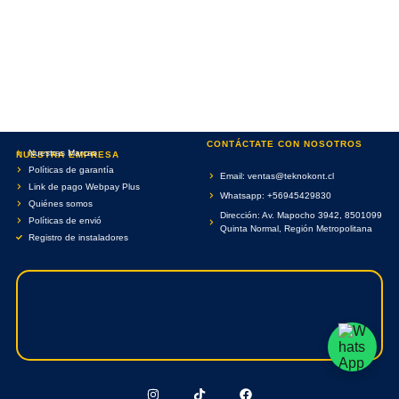
CONTÁCTATE CON NOSOTROS
Nuestras Marcas
NUESTRA EMPRESA
Políticas de garantía
Email: ventas@teknokont.cl
Link de pago Webpay Plus
Whatsapp: +56945429830
Quiénes somos
Dirección: Av. Mapocho 3942, 8501099
Políticas de envió
Quinta Normal, Región Metropolitana
Registro de instaladores