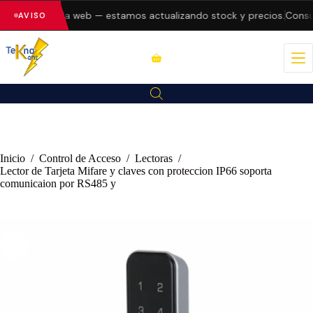
 errores en la web — estamos actualizando stock y precios.
Consult
AVISO
Inicio
/
Control de Acceso
/
Lectoras
/
Lector de Tarjeta Mifare y claves con proteccion IP66 soporta
comunicaion por RS485 y