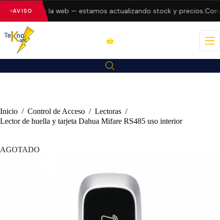
do errores en la web — estamos actualizando stock y precios.
Consu
AVISO
Inicio
/
Control de Acceso
/
Lectoras
/
Lector de huella y tarjeta Dahua Mifare RS485 uso interior
AGOTADO