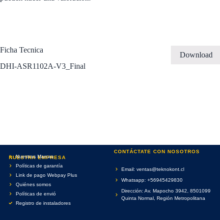
Ficha Tecnica
Download
DHI-ASR1102A-V3_Final
CONTÁCTATE CON NOSOTROS
Nuestras Marcas
NUESTRA EMPRESA
Políticas de garantía
Email: ventas@teknokont.cl
Link de pago Webpay Plus
Whatsapp: +56945429830
Quiénes somos
Dirección: Av. Mapocho 3942, 8501099
Políticas de envió
Quinta Normal, Región Metropolitana
Registro de instaladores