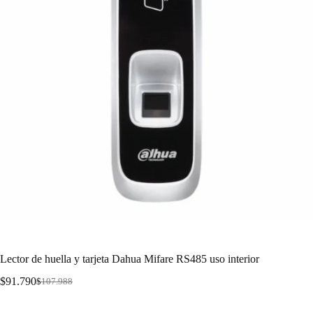
Lector de huella y tarjeta Dahua Mifare RS485 uso interior
$
91.790
$
107.988
Lector de 13,56MHz