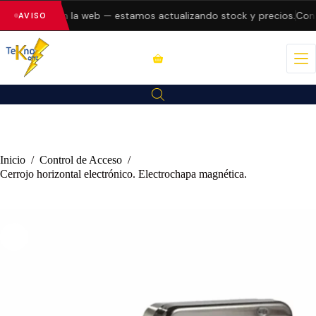
do errores en la web — estamos actualizando stock y precios.
Consu
AVISO
Inicio
/
Control de Acceso
/
Cerrojo horizontal electrónico. Electrochapa magnética.