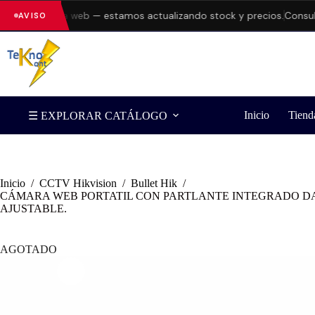
rores en la web — estamos actualizando stock y precios.
Consulta d
AVISO
Inicio
Tiend
☰ EXPLORAR CATÁLOGO
Inicio
/
CCTV Hikvision
/
Bullet Hik
/
CÁMARA WEB PORTATIL CON PARTLANTE INTEGRADO DAH
AJUSTABLE.
AGOTADO