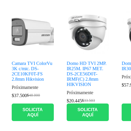
Productos relacionados
Camara TVI ColorVu
Domo HD TVI 2MP.
Dom
3K c/mic. DS-
IR25M. IP67 MET.
IR30
2CE10KF0T-FS
DS-2CE56D0T-
Próx
2.8mm Hikvision
IRMF(C) 2.8mm
HIKVISION
$
57.
Próximamente
Próximamente
$
37.500
$
48.000
$
20.445
$
33.503
SOLICITA
SOLICITA
AQUÍ
AQUÍ