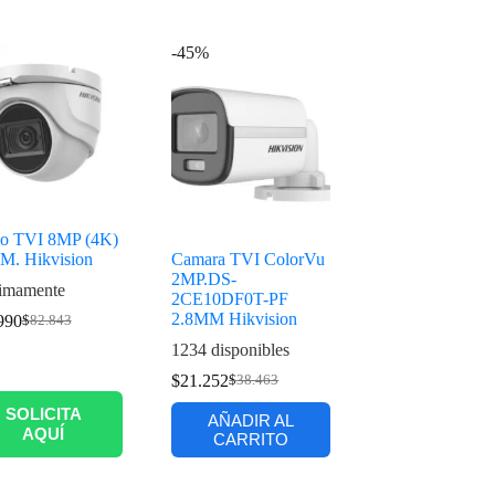
-45%
o TVI 8MP (4K)
M. Hikvision
Camara TVI ColorVu
2MP.DS-
imamente
2CE10DF0T-PF
2.8MM Hikvision
990
$
82.843
1234 disponibles
$
21.252
$
38.463
SOLICITA
AÑADIR AL
AQUÍ
CARRITO