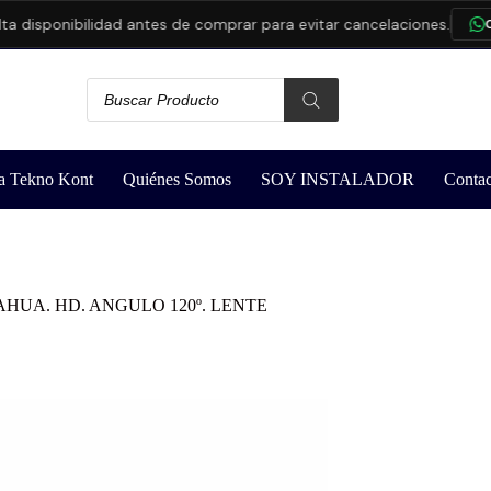
isponibilidad antes de comprar para evitar cancelaciones.
CONS
a Tekno Kont
Quiénes Somos
SOY INSTALADOR
Contac
UA. HD. ANGULO 120º. LENTE