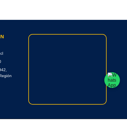
ON
cl
0
942,
Región
 RC Creative Systems