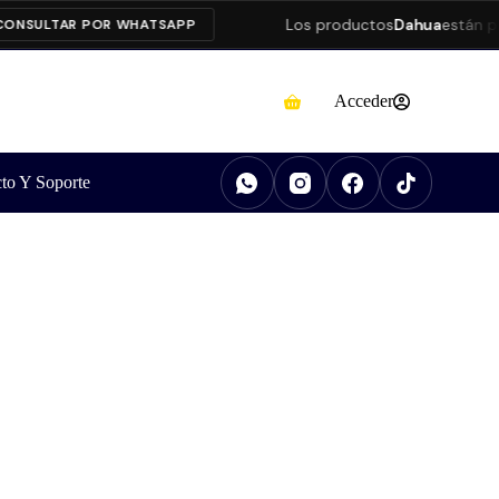
Los productos
Dahua
están prese
ULTAR POR WHATSAPP
Acceder
to Y Soporte