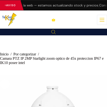
o errores en la web — estamos actualizando stock y precios.
Consu
AVISO
Inicio
/
Por categorizar
/
Camara PTZ IP 2MP Starlight zoom optico de 45x proteccion IP67 e
IK10 posee intel