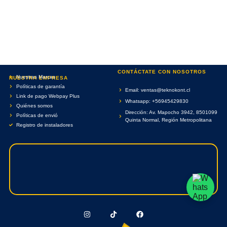
CONTÁCTATE CON NOSOTROS
Nuestras Marcas
NUESTRA EMPRESA
Políticas de garantía
Email: ventas@teknokont.cl
Link de pago Webpay Plus
Whatsapp: +56945429830
Quiénes somos
Dirección: Av. Mapocho 3942, 8501099
Políticas de envió
Quinta Normal, Región Metropolitana
Registro de instaladores