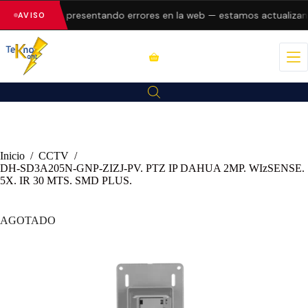
s
Dahua
están presentando errores en la web — estamos actualizand
AVISO
Inicio
/
CCTV
/
DH-SD3A205N-GNP-ZIZJ-PV. PTZ IP DAHUA 2MP. WIzSENSE.
5X. IR 30 MTS. SMD PLUS.
AGOTADO